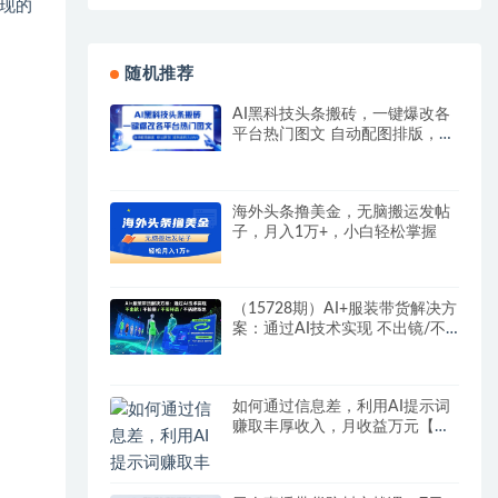
现的
随机推荐
AI黑科技头条搬砖，一键爆改各
平台热门图文 自动配图排版，秒
过原创，矩阵搞月入2W+
海外头条撸美金，无脑搬运发帖
子，月入1万+，小白轻松掌握
（15728期）AI+服装带货解决方
案：通过AI技术实现 不出镜/不
拍摄/不买样品/不搭建场地
如何通过信息差，利用AI提示词
赚取丰厚收入，月收益万元【视
频教程+资源】