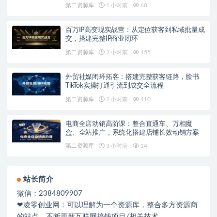
第二资源库
1 小时前
68
百万IP高变现实战营：从定位获客到私域批量成
交，搭建完整IP商业闭环
第二资源库
2 小时前
155
外贸社媒闭环拓客：搭建完整获客链路，脸书
TikTok实操打通引流到成交全流程
第二资源库
2 小时前
410
电商全店动销高阶课：整合直通车、万相魔
盒、全站推广，系统化搭建店铺长效动销方案
第二资源库
3 小时前
14
站长简介
微信：2384809907
❤凌零创业网：可以理解为一个资源库，整合多方资源商
的站点，不断更新互联网搞钱项目/相关技术。